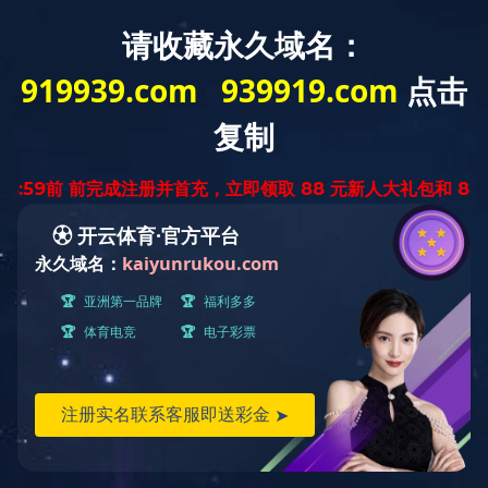
网站首页
公司简介
新闻动态
产品展示
产
产品种类
产品中心
车铣复合
斜轨数控车床
平床身数控车床
普通车床
G-500
立式加工
分类:
斜轨数控车床