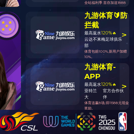
体育官方入口是平床身斜床鞍结构：整体床身、床
滑板在45°倾斜的床鞍导轨上作横向进给移动，
箱、尾座及床鞍的安装高度，极大提高整机刚性。
代等数控系统。
批量小型零件加工。
漏水现象。
便维修、调整，主轴轴承采用日本NSK成套高精
入口主轴具有回转精度高、噪声低、刚性强的特