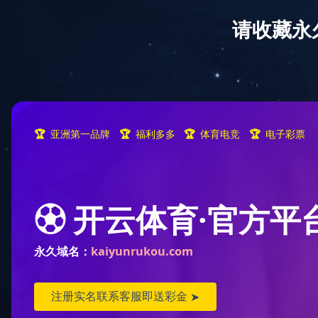
网站首页
公司简介
新闻
产品种类
车铣复合
斜轨数控车床
平床身数控车床
普通车床
立式加工