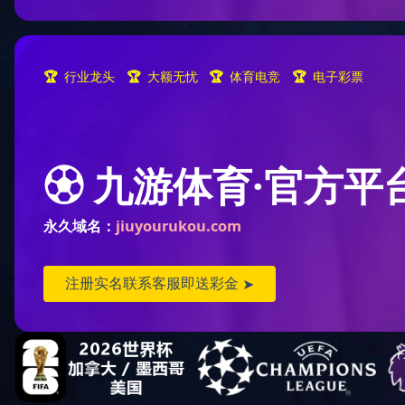
龙门加工
自动化生产线
专用九游体育官方入口
其它
友情链接
在线咨询
在线客服31873086