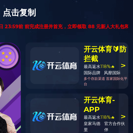
九游体育网站
客户留言