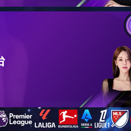
产品介绍：
G-110九游体育官方入口是我司参考国外先进技术而设计的成熟产品，九游
脚树脂砂铸造成形，纵向导轨水平放置，床鞍在水平导轨上作纵向进给移动，
纵、横向快速进给速度可达24m/min，形成平床身斜床鞍结构，减少主轴
九游体育官方入口标配广数980系列数控系统，可选配发那科、西门子、新
适用行业：
广泛应用于空调行业、水暧器材、医疗行业、音响器材、轻工及电子行业大
产品特点：
1)床身设计分集屑区及集水区，可很好地将冷却液集中流到水箱内，避免了
2)主轴箱与床身定位可靠、牢固，具有良好的刚性、抗振性、散热性以及方
度滚动轴承组，经精密装配和动平衡测试的主轴，从而保证了九游体育官方
点，采用自动无级变速，可实现无级调速及恒速切削。