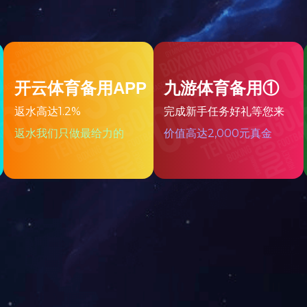
3）九游体育官方入口X、Z两轴传动均采用台湾产的滚珠丝杠和日本(NSK
连，单端定位预拉伸式，床身导轨和滑鞍导轨均采用高精度滚动导轨，接触
4）各润滑点采用强制自动润滑装置，进行定点定量润滑丝杠及导轨，当有
技术规格：
项 目
单位
规格参
最大回转直径
mm
Φ400
工 作范
过拖板最大加工直径
mm
Φ110
围
最大加工长度
mm
250
床鞍与水平倾斜度
度
45°
主轴电机
kw
3.7/5.5(连续
主轴轴端
A2-4
主轴
主轴通孔直径
mm
Φ46
最高转速
r/min
4500
精 度
mm
径向跳动≤0.0
X轴最大行程
mm
750
Z轴最大行程
mm
255
X轴伺服单元
4Nm,3000r/m
Z轴伺服单元
6Nm,3000r/m
坐标轴
X轴最大速度
m/min
24
Z轴最大速度
m/min
24