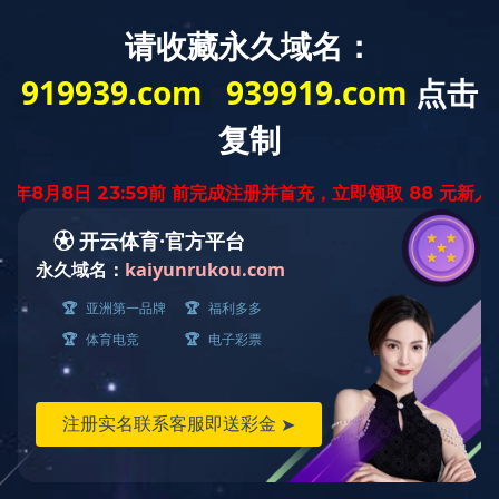
网站首页
公司简介
新闻动态
产品展示
产
产品种类
产品中心
家电行业
新能源汽车配件
友情链接
家电行业各类零件加工
在线咨询
分类:
家电行业
在线客服31873086