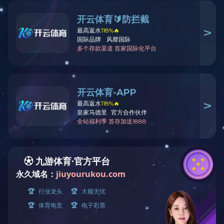
Copyright © 2013 广州三
地 址：广州市番禺区大石镇石
星空体育·（中国）官方网站
|
乐鱼在线登录
|
星空官网首页入口
|
开云官方注册
|
HT